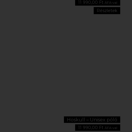
11 990,00
Ft
ÁFA-val
Részletek
Hoskull – Unisex póló
11 990,00
Ft
ÁFA-val