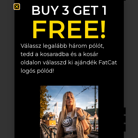
BUY 3 GET 1
FREE!
Válassz legalább három pólót,
tedd a kosaradba és a kosár
oldalon válasszd ki ajándék FatCat
logós pólód!
Died Tit – Unisex póló
11 990,00
Ft
ÁFA-val
Részletek