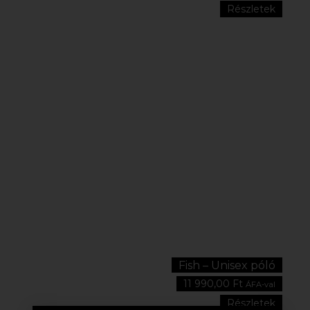
Részletek
Fish – Unisex póló
11 990,00
Ft
ÁFA-val
Részletek