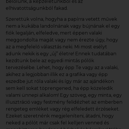
belőlünk, a képzeletünkből és az
elhivatottságunkból fakad.
Szerettük volna, hogyha a papírra vetett művek
nem a kukába landolnának vagy bújnának el egy
fiók legalján, elfeledve, mert éppen valaki
meggondolta magát vagy nem érezte úgy, hogy
az a megfelelő választás neki. Mi most esélyt
adunk nekik is egy „új” életre! Ennek tudatában
kezdtünk bele az
egyedi mintás pólók
tervezésébe. Lehet, hogy épp Te vagy az a valaki,
akihez a legjobban illik ez a grafika vagy épp
eszedbe jut róla valaki és így már az ajándékon
sem kell sokat töprengened, ha épp közeledik
valami ünnepi alkalom! Egy szöveg, egy minta, egy
illusztráció vagy festmény felidézhet az emberben
rengeteg emléket vagy rég elfeledett érzéseket.
Ezeket szeretnénk megjeleníteni, átadni, hogy
neked a pólót már csak fel kelljen venned és