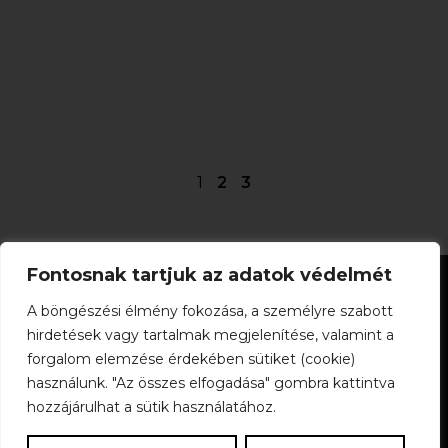
1
2
3
Fontosnak tartjuk az adatok védelmét
Információ:
Rólunk
ÁSZF
Impresszum
Adatkezelési Tájékoztató
A böngészési élmény fokozása, a személyre szabott
Kapcsolat:
hirdetések vagy tartalmak megjelenítése, valamint a
Ügyfélszolgálat
Szállítás és Fizetés
A vásárlás menete
forgalom elemzése érdekében sütiket (cookie)
használunk. "Az összes elfogadása" gombra kattintva
hozzájárulhat a sütik használatához.