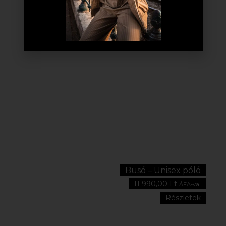
Busó – Unisex póló
11 990,00
Ft
ÁFA-val
Részletek