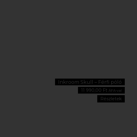
Inkroom Skull – Férfi póló
11 990,00
Ft
ÁFA-val
Részletek