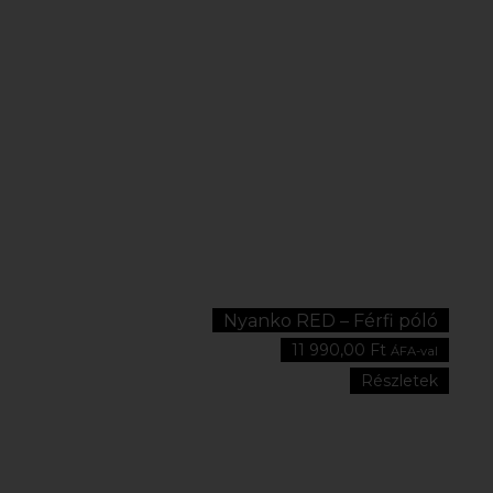
Nyanko RED – Férfi póló
11 990,00
Ft
ÁFA-val
Részletek