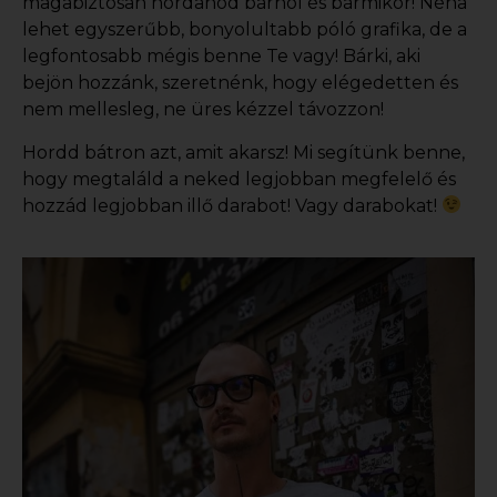
magabiztosan hordanod bárhol és bármikor! Néha
lehet egyszerűbb, bonyolultabb
póló grafika
, de a
legfontosabb mégis benne Te vagy! Bárki, aki
bejön hozzánk, szeretnénk, hogy elégedetten és
nem mellesleg, ne üres kézzel távozzon!
Hordd bátron azt, amit akarsz! Mi segítünk benne,
hogy megtaláld a neked legjobban megfelelő és
hozzád legjobban illő darabot! Vagy darabokat!