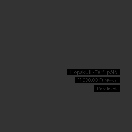
Hopskull -Férfi póló
11 990,00
Ft
ÁFA-val
Részletek