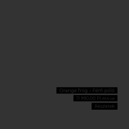
Orange frog – Férfi póló
11 990,00
Ft
ÁFA-val
Részletek