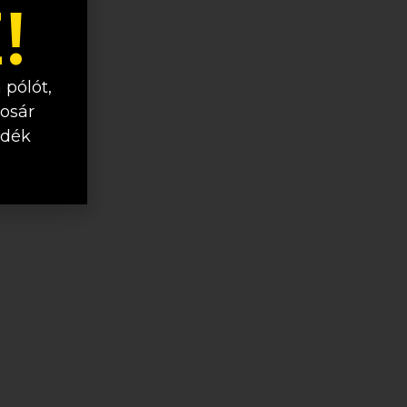
!
 pólót,
kosár
ndék