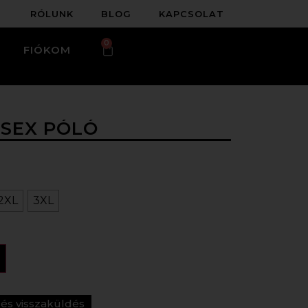
RÓLUNK
BLOG
KAPCSOLAT
0
FIÓKOM
ISEX PÓLÓ
2XL
3XL
s és visszaküldés