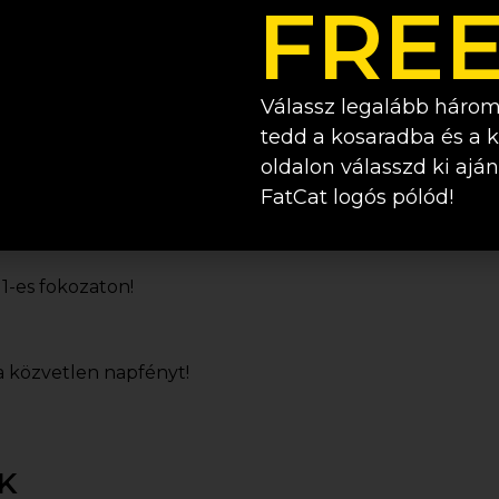
FREE
Válassz legalább három
tedd a kosaradba és a 
oldalon válasszd ki ajá
FatCat logós pólód!
atú ruhákkal együtt mossuk!
 1-es fokozaton!
a közvetlen napfényt!
K