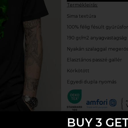
Termékleírás:
Sima textúra
100% félig fésült gyűrűsf
190 gr/m2 anyagvastagság
Nyakán szalaggal megerős
Elasztános passzé gallér
Körkötött
Egyedi dupla nyomás
BUY 3 GET