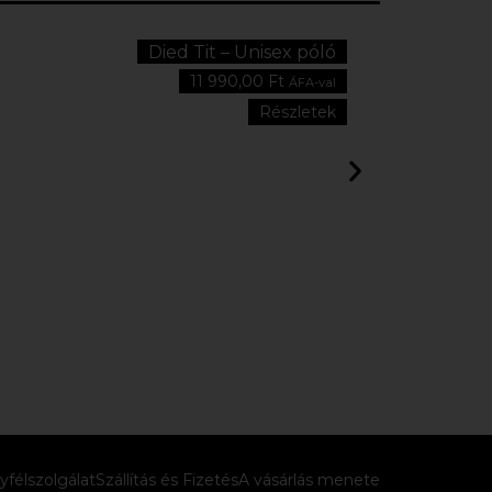
Died Tit – Unisex póló
11 990,00
Ft
ÁFA-val
Részletek
yfélszolgálat
Szállítás és Fizetés
A vásárlás menete