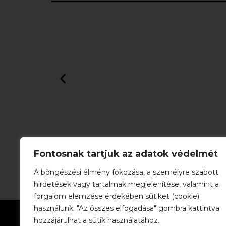
Fontosnak tartjuk az adatok védelmét
A böngészési élmény fokozása, a személyre szabott
hirdetések vagy tartalmak megjelenítése, valamint a
forgalom elemzése érdekében sütiket (cookie)
használunk. "Az összes elfogadása" gombra kattintva
Információ:
Rólunk
ÁSZF
Impresszum
Adatkezelé
hozzájárulhat a sütik használatához.