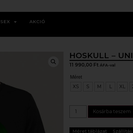
ISEX
AKCIÓ
HOSKULL – UN
11 990,00
Ft
ÁFA-val
Méret
XS
S
M
L
XL
Kosárba teszem
Méret táblázat
Szállítá