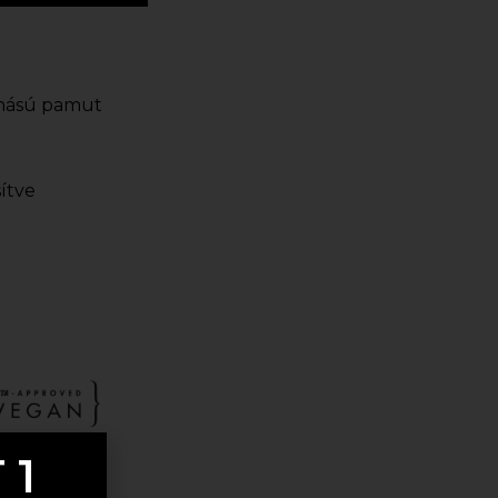
onású pamut
ítve
 1