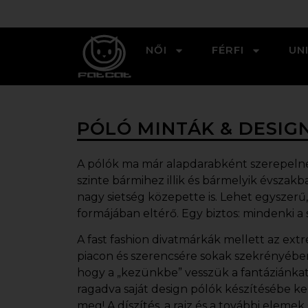
NŐI
FÉRFI
UN
PÓLÓ MINTÁK & DESIG
A pólók ma már alapdarabként szerepelne
szinte bármihez illik és bármelyik évsza
nagy sietség közepette is. Lehet egyszerű,
formájában eltérő. Egy biztos: mindenki a s
A fast fashion divatmárkák mellett az ex
piacon és szerencsére sokak szekrényében
hogy a „kezünkbe” vesszük a fantáziánkat! A
ragadva saját
design pólók
készítésébe ke
meg! A díszítés, a rajz és a további eleme