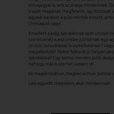
stílusjegyei is, ami az alapja mindennek. 
a saját magának megfelelőt, így biztosak
egyedi darabot a
póló minták
között, amir
Önmagad vagy!
Emellett pedig ajándéknak sem utolsó! Hi
szeretteink) is eszünkbe juthatnak egy-eg
ötvöző tetoválással büszkélkednek? Vagy
megalkotója? Akkor Nálunk jó helyen járs
ajándékkal! Egy biztos, minden
póló desig
nehogy más is szemet vessen rá!
Mi megálmodtuk, megterveztük, pólóra vet
Láss egyedit magadon, akár mindennap!