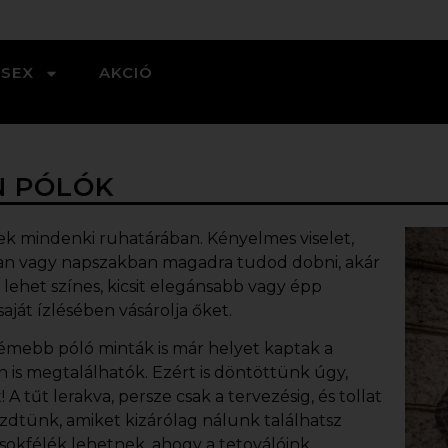
ISEX
AKCIÓ
N PÓLÓK
k mindenki ruhatárában. Kényelmes viselet,
kban vagy napszakban magadra tudod dobni, akár
 lehet színes, kicsit elegánsabb vagy épp
aját ízlésében vásárolja őket.
trémebb
póló minták
is már helyet kaptak a
 is megtalálhatók. Ezért is döntöttünk úgy,
 tűt lerakva, persze csak a tervezésig, és tollat
zdtünk, amiket kizárólag nálunk találhatsz
k sokfélék lehetnek, ahogy a tetoválóink